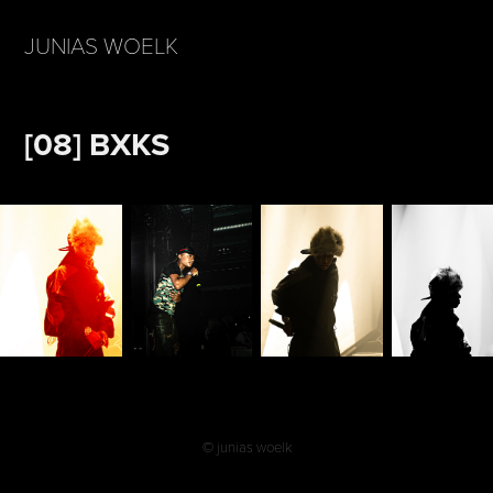
JUNIAS WOELK
[08] BXKS
© junias woelk